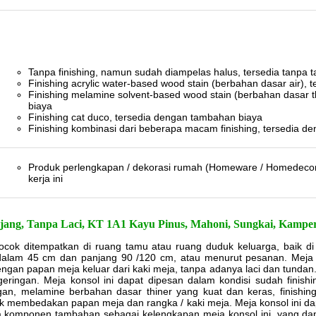
Tanpa finishing, namun sudah diampelas halus, tersedia tanpa
Finishing acrylic water-based wood stain (berbahan dasar air),
Finishing melamine solvent-based wood stain (berbahan dasar t
biaya
Finishing cat duco, tersedia dengan tambahan biaya
Finishing kombinasi dari beberapa macam finishing, tersedia 
Produk perlengkapan / dekorasi rumah (Homeware / Homedeco
kerja ini
njang, Tanpa Laci, KT 1A1 Kayu Pinus, Mahoni, Sungkai, Kamper
cocok ditempatkan di ruang tamu atau ruang duduk keluarga, baik 
dalam 45 cm dan panjang 90 /120 cm, atau menurut pesanan. Meja ko
gan papan meja keluar dari kaki meja, tanpa adanya laci dan tundan. 
ingan. Meja konsol ini dapat dipesan dalam kondisi sudah finishing,
gan, melamine berbahan dasar thiner yang kuat dan keras, finishin
uk membedakan papan meja dan rangka / kaki meja. Meja konsol ini da
pula komponen tambahan sebagai kelengkapan meja konsol ini, yang d