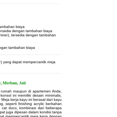
 tambahan biaya
 tersedia dengan tambahan biaya
hiner), tersedia dengan tambahan
dengan tambahan biaya
r) yang dapat mempercantik meja
, Merbau, Jati
di rumah maupun di apartemen Anda,
nsol ini memiliki desain minimalis,
Meja kerja kayu ini berasal dari kayu
 seperti finishing acrylic berbahan
g cat duco, kombinasi dari beberapa
pat juga dipesan dalam kondisi tanpa
apat mempercantik meja kerja dengan