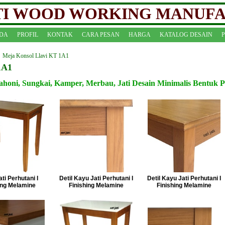
ATI WOOD WORKING MANUF
DA
PROFIL
KONTAK
CARA PESAN
HARGA
KATALOG DESAIN
Meja Konsol Llavi KT 1A1
1A1
honi, Sungkai, Kamper, Merbau, Jati Desain Minimalis Bentuk P
ti Perhutani I
Detil Kayu Jati Perhutani I
Detil Kayu Jati Perhutani I
ing Melamine
Finishing Melamine
Finishing Melamine