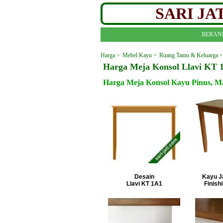
SARI J
BERAN
Harga >
Mebel Kayu >
Ruang Tamu & Keluarga >
Harga Meja Konsol Llavi KT 
Harga Meja Konsol Kayu Pinus, Ma
Desain
Kayu Ja
Llavi KT 1A1
Finish