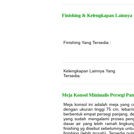
Finishing & Kelengkapan Lainnya
Finishing Yang Tersedia :
Kelengkapan Lainnya Yang
Tersedia:
Meja Konsol Minimalis Persegi Pa
Meja konsol ini adalah meja yang 
dengan ukuran tinggi 75 cm, lebar/
berbentuk empat persegi panjang, den
yang sudah mengalami proses penger
dasar air yang lebih ramah lingkun
finishing yg disebut sebelumnya unt
finishing (lebih murah). Tersedia 