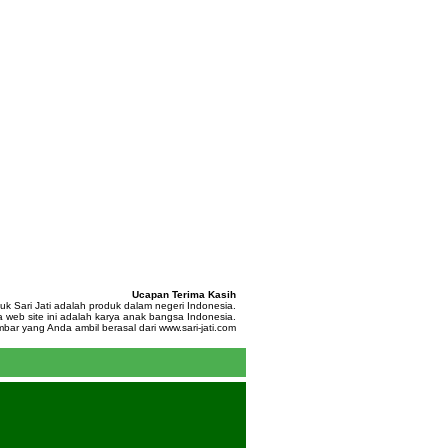
Ucapan Terima Kasih
uk Sari Jati adalah produk dalam negeri Indonesia.
 web site ini adalah karya anak bangsa Indonesia.
ar yang Anda ambil berasal dari www.sari-jati.com