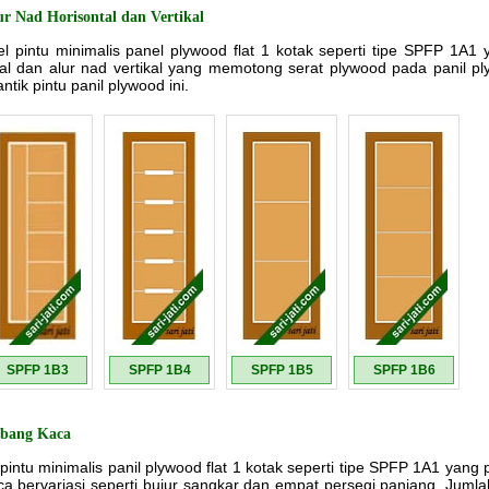
ur Nad Horisontal dan Vertikal
el pintu minimalis panel plywood flat 1 kotak seperti tipe SPFP 1
ntal dan alur nad vertikal yang memotong serat plywood pada panil pl
ik pintu panil plywood ini.
SPFP 1B3
SPFP 1B4
SPFP 1B5
SPFP 1B6
ubang Kaca
 pintu minimalis panil plywood flat 1 kotak seperti tipe SPFP 1A1 ya
ca bervariasi seperti bujur sangkar dan empat persegi panjang. Juml