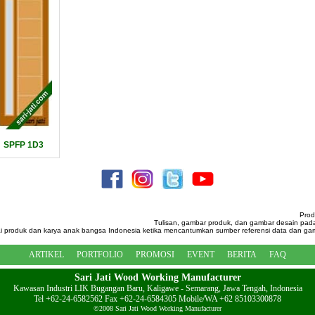
SPFP 1D3
Prod
Tulisan, gambar produk, dan gambar desain pada
i produk dan karya anak bangsa Indonesia ketika mencantumkan sumber referensi data dan gamb
ARTIKEL
PORTFOLIO
PROMOSI
EVENT
BERITA
FAQ
Sari Jati Wood Working Manufacturer
Kawasan Industri LIK Bugangan Baru, Kaligawe - Semarang, Jawa Tengah, Indonesia
Tel +62-24-6582562 Fax +62-24-6584305 Mobile/WA +62 85103300878
©2008 Sari Jati Wood Working Manufacturer