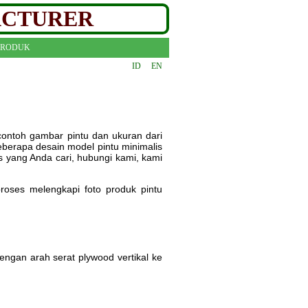
ACTURER
PRODUK
ID
EN
ontoh gambar pintu dan ukuran dari
eberapa desain model pintu minimalis
 yang Anda cari, hubungi kami, kami
proses melengkapi foto produk pintu
 dengan arah serat plywood vertikal ke