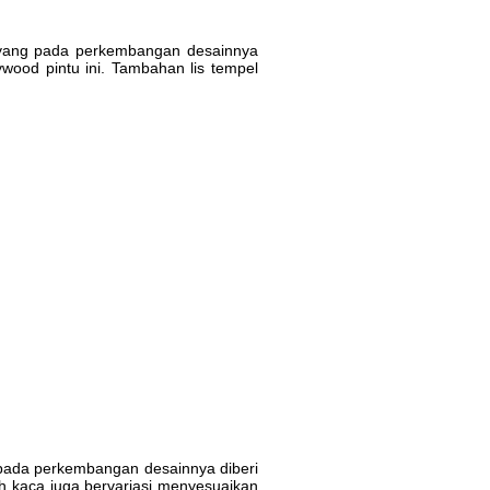
A1 yang pada perkembangan desainnya
ywood pintu ini. Tambahan lis tempel
ng pada perkembangan desainnya diberi
ah kaca juga bervariasi menyesuaikan