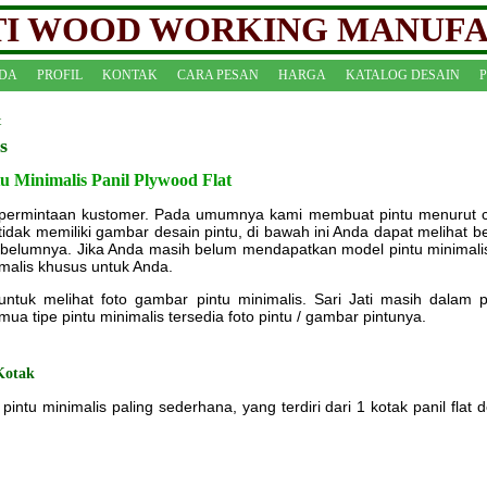
ATI WOOD WORKING MANUF
DA
PROFIL
KONTAK
CARA PESAN
HARGA
KATALOG DESAIN
t
s
 Minimalis Panil Plywood Flat
an permintaan kustomer. Pada umumnya kami membuat pintu menurut c
idak memiliki gambar desain pintu, di bawah ini Anda dapat melihat b
belumnya. Jika Anda masih belum mendapatkan model pintu minimalis
malis khusus untuk Anda.
i untuk melihat foto gambar pintu minimalis. Sari Jati masih dalam 
ua tipe pintu minimalis tersedia foto pintu / gambar pintunya.
Kotak
pintu minimalis paling sederhana, yang terdiri dari 1 kotak panil flat