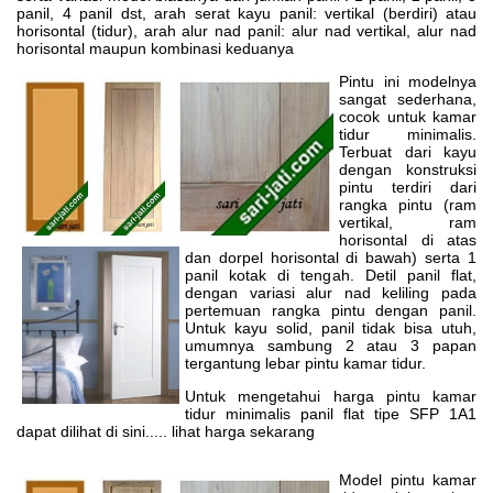
panil, 4 panil dst, arah serat kayu panil: vertikal (berdiri) atau
horisontal (tidur), arah alur nad panil: alur nad vertikal, alur nad
horisontal maupun kombinasi keduanya
Pintu ini modelnya
sangat sederhana,
cocok untuk kamar
tidur minimalis.
Terbuat dari kayu
dengan konstruksi
pintu terdiri dari
rangka pintu (ram
vertikal, ram
horisontal di atas
dan dorpel horisontal di bawah) serta 1
panil kotak di tengah. Detil panil flat,
dengan variasi alur nad keliling pada
pertemuan rangka pintu dengan panil.
Untuk kayu solid, panil tidak bisa utuh,
umumnya sambung 2 atau 3 papan
tergantung lebar pintu kamar tidur.
Untuk mengetahui harga pintu kamar
tidur minimalis panil flat tipe SFP 1A1
dapat dilihat di sini..... lihat harga sekarang
Model pintu kamar