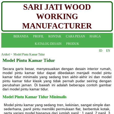
SARI JATI WOOD
WORKING
MANUFACTURER
BERANDA
PROFIL
KONTAK
CARA PESAN
HARGA
KATALOG DESAIN
PRODUK
ID
EN
Artikel >
Model Pintu Kamar Tidur
Model Pintu Kamar Tidur
Secara garis besar, menyesuaikan dengan desain interior rumah,
model pintu kamar tidur dapat dibedakan menjadi model pintu
kamar tidur minimalis yang sedang tren akhir-akhir ini dan model
pintu kamar tidur klasik yang tidak pernah pudar seiring dengan
perubahan jaman. Di bawah ini adalah beberapa contoh gambar
dari model pintu kamar tidur.
Model Pintu Kamar Tidur Minimalis
Model pintu kamar yang sedang tren, kekinian, sangat simple dan
sederhana, panil pintu memiliki permukaan flat, berbentuk kotak,
serta variasi model biasanya dari jumlah panil : 1 panil, 2 panil, 3