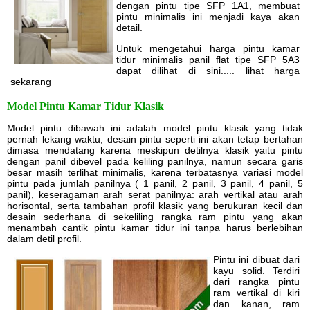
dengan pintu tipe SFP 1A1, membuat
pintu minimalis ini menjadi kaya akan
detail.
Untuk mengetahui harga pintu kamar
tidur minimalis panil flat tipe SFP 5A3
dapat dilihat di sini..... lihat harga
sekarang
Model Pintu Kamar Tidur Klasik
Model pintu dibawah ini adalah model pintu klasik yang tidak
pernah lekang waktu, desain pintu seperti ini akan tetap bertahan
dimasa mendatang karena meskipun detilnya klasik yaitu pintu
dengan panil dibevel pada keliling panilnya, namun secara garis
besar masih terlihat minimalis, karena terbatasnya variasi model
pintu pada jumlah panilnya ( 1 panil, 2 panil, 3 panil, 4 panil, 5
panil), keseragaman arah serat panilnya: arah vertikal atau arah
horisontal, serta tambahan profil klasik yang berukuran kecil dan
desain sederhana di sekeliling rangka ram pintu yang akan
menambah cantik pintu kamar tidur ini tanpa harus berlebihan
dalam detil profil.
Pintu ini dibuat dari
kayu solid. Terdiri
dari rangka pintu
ram vertikal di kiri
dan kanan, ram