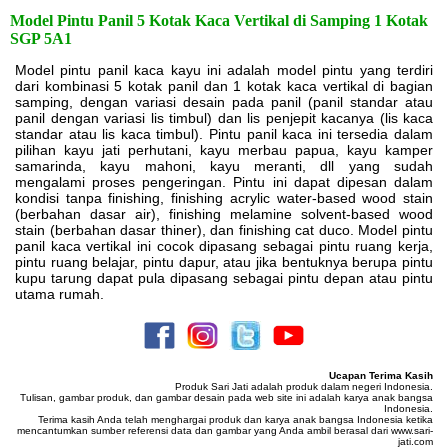
Model Pintu Panil 5 Kotak Kaca Vertikal di Samping 1 Kotak
SGP 5A1
Model pintu panil kaca kayu ini adalah model pintu yang terdiri
dari kombinasi 5 kotak panil dan 1 kotak kaca vertikal di bagian
samping, dengan variasi desain pada panil (panil standar atau
panil dengan variasi lis timbul) dan lis penjepit kacanya (lis kaca
standar atau lis kaca timbul). Pintu panil kaca ini tersedia dalam
pilihan kayu jati perhutani, kayu merbau papua, kayu kamper
samarinda, kayu mahoni, kayu meranti, dll yang sudah
mengalami proses pengeringan. Pintu ini dapat dipesan dalam
kondisi tanpa finishing, finishing acrylic water-based wood stain
(berbahan dasar air), finishing melamine solvent-based wood
stain (berbahan dasar thiner), dan finishing cat duco. Model pintu
panil kaca vertikal ini cocok dipasang sebagai pintu ruang kerja,
pintu ruang belajar, pintu dapur, atau jika bentuknya berupa pintu
kupu tarung dapat pula dipasang sebagai pintu depan atau pintu
utama rumah.
Ucapan Terima Kasih
Produk Sari Jati adalah produk dalam negeri Indonesia.
Tulisan, gambar produk, dan gambar desain pada web site ini adalah karya anak bangsa
Indonesia.
Terima kasih Anda telah menghargai produk dan karya anak bangsa Indonesia ketika
mencantumkan sumber referensi data dan gambar yang Anda ambil berasal dari www.sari-
jati.com