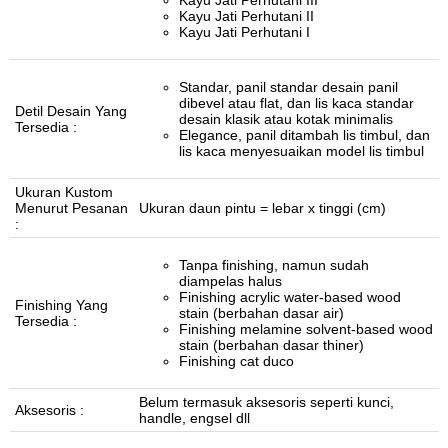
Kayu Jati Perhutani II
Kayu Jati Perhutani I
Standar, panil standar desain panil
dibevel atau flat, dan lis kaca standar
Detil Desain Yang
desain klasik atau kotak minimalis
Tersedia :
Elegance, panil ditambah lis timbul, dan
lis kaca menyesuaikan model lis timbul
Ukuran Kustom
Menurut Pesanan
Ukuran daun pintu = lebar x tinggi (cm)
:
Tanpa finishing, namun sudah
diampelas halus
Finishing acrylic water-based wood
Finishing Yang
stain (berbahan dasar air)
Tersedia :
Finishing melamine solvent-based wood
stain (berbahan dasar thiner)
Finishing cat duco
Belum termasuk aksesoris seperti kunci,
Aksesoris :
handle, engsel dll