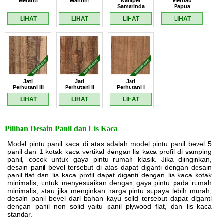
Meranti
Mahoni
Kamper
Merbau
Samarinda
Papua
LIHAT
LIHAT
LIHAT
LIHAT
Jati
Jati
Jati
Perhutani III
Perhutani II
Perhutani I
LIHAT
LIHAT
LIHAT
Pilihan Desain Panil dan Lis Kaca
Model pintu panil kaca di atas adalah model pintu panil bevel 5
panil dan 1 kotak kaca vertikal dengan lis kaca profil di samping
panil, cocok untuk gaya pintu rumah klasik. Jika diinginkan,
desain panil bevel tersebut di atas dapat diganti dengan desain
panil flat dan lis kaca profil dapat diganti dengan lis kaca kotak
minimalis, untuk menyesuaikan dengan gaya pintu pada rumah
minimalis, atau jika menginkan harga pintu supaya lebih murah,
desain panil bevel dari bahan kayu solid tersebut dapat diganti
dengan panil non solid yaitu panil plywood flat, dan lis kaca
standar.