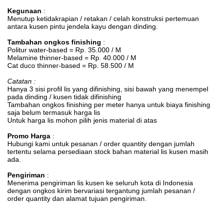
Kegunaan
:
Menutup ketidakrapian / retakan / celah konstruksi pertemuan
antara kusen pintu jendela kayu dengan dinding.
Tambahan ongkos finishing
:
Politur water-based = Rp. 35.000 / M
Melamine thinner-based = Rp. 40.000 / M
Cat duco thinner-based = Rp. 58.500 / M
Catatan :
Hanya 3 sisi profil lis yang difinishing, sisi bawah yang menempel
pada dinding / kusen tidak difinishing
Tambahan ongkos finishing per meter hanya untuk biaya finishing
saja belum termasuk harga lis
Untuk harga lis mohon pilih jenis material di atas
Promo Harga
:
Hubungi kami untuk pesanan / order quantity dengan jumlah
tertentu selama persediaan stock bahan material lis kusen masih
ada.
Pengiriman
:
Menerima pengiriman lis kusen ke seluruh kota di Indonesia
dengan ongkos kirim bervariasi tergantung jumlah pesanan /
order quantity dan alamat tujuan pengiriman.