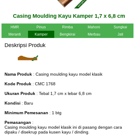
Casing Moulding Kayu Kamper 1,7 x 6,8 cm
HMR
Pinus
Rimba
Mahoni
Sungkai
Meranti
Kamper
Bengkirai
Merbau
Jati
Deskripsi Produk
Nama Produk
: Casing moulding kayu model klasik
Kode Produk
: CMC 1768
Ukuran Produk
: Tebal 1,7 cm x lebar 6,8 cm
Kondisi
: Baru
Minimum Pemesanan
: 1 btg
Pemasangan
:
Casing moulding kayu model klasik ini di pasang dengan cara
dipaku / disekrup pada kusen kayu / dinding.