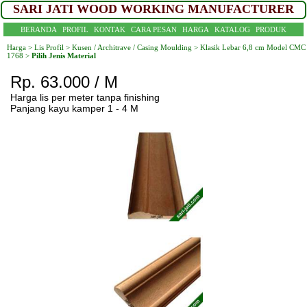
SARI JATI WOOD WORKING MANUFACTURER
BERANDA
PROFIL
KONTAK
CARA PESAN
HARGA
KATALOG
PRODUK
Harga >
Lis Profil >
Kusen / Architrave / Casing Moulding >
Klasik Lebar 6,8 cm Model CMC
1768 >
Pilih Jenis Material
Rp. 63.000 / M
Harga lis per meter tanpa finishing
Panjang kayu kamper 1 - 4 M